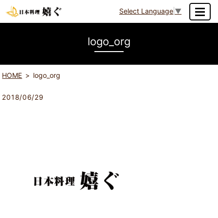
Select Language
▼
MENU
logo_org
HOME
logo_org
2018/06/29